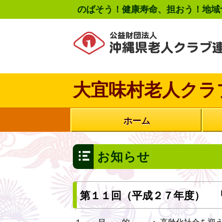
のばそう！健康寿命、担おう！地域
大宜味村老人クラ
ホーム
お知らせ
第１１回（平成２７年度） 
１． 目 的
：
高齢化社会を迎