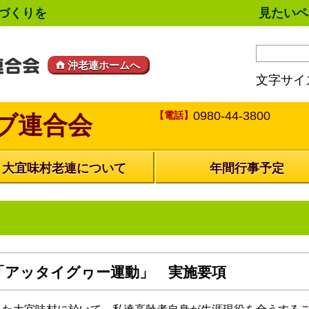
づくりを
見たいペ
沖老連ホームへ
文字サイ
0980-44-3800
【電話】
ブ連合会
大宜味村老連について
年間行事予定
「アッタイグヮー運動」 実施要項
えた大宜味村に於いて、私達高齢者自身が生涯現役を全うする