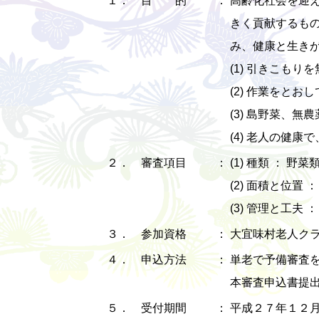
きく貢献するも
み、健康と生き
(1) 引きこも
(2) 作業をと
(3) 島野菜、
(4) 老人の健
２． 審査項目
：
(1) 種類 ： 野
(2) 面積と位
(3) 管理と工
３． 参加資格
：
大宜味村老人ク
４． 申込方法
：
単老で予備審査
本審査申込書提出
５． 受付期間
：
平成２７年１２