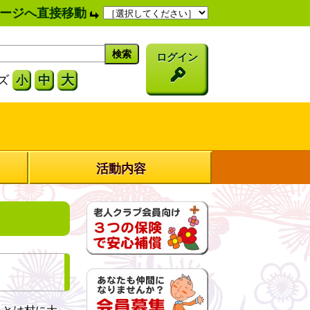
ージへ直接移動
ログイン
大
ズ
中
小
活動内容
ことは村に大