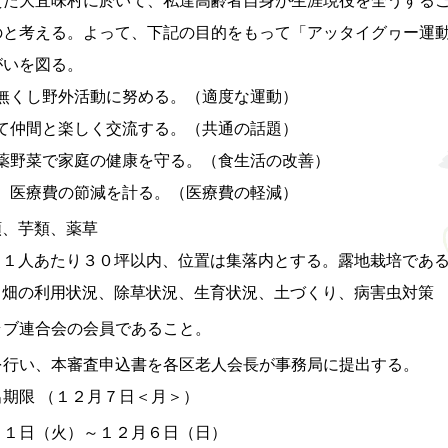
のと考える。よって、下記の目的をもって「アッタイグヮー運
がいを図る。
りを無くし野外活動に努める。（適度な運動）
おして仲間と楽しく交流する。（共通の話題）
無農薬野菜で家庭の健康を守る。（食生活の改善）
康で、医療費の節減を計る。（医療費の軽減）
菜類、芋類、薬草
置 ： １人あたり３０坪以内、位置は集落内とする。露地栽培であ
夫 ： 畑の利用状況、除草状況、生育状況、土づくり、病害虫対策
ラブ連合会の会員であること。
を行い、本審査申込書を各区老人会長が事務局に提出する。
期限 （１２月７日＜月＞）
月１日（火）～１２月６日（日）