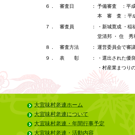
６． 審査日
：
予備審査 ：平
本 審 査 ：平
７． 審査員
：
・新城寛成 ・稲
堂清邦 ・ 住 
８． 審査方法
：
運営委員会で審
９． 表 彰
：
・選出された優
・村産業まつりの
大宜味村老連ホーム
大宜味村老連について
大宜味村老連・年間行事予定
大宜味村老連・活動内容