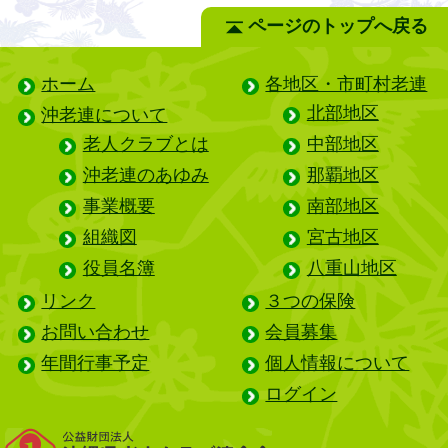
ページのトップへ戻る
ホーム
各地区・市町村老連
北部地区
沖老連について
老人クラブとは
中部地区
沖老連のあゆみ
那覇地区
事業概要
南部地区
組織図
宮古地区
役員名簿
八重山地区
リンク
３つの保険
お問い合わせ
会員募集
年間行事予定
個人情報について
ログイン