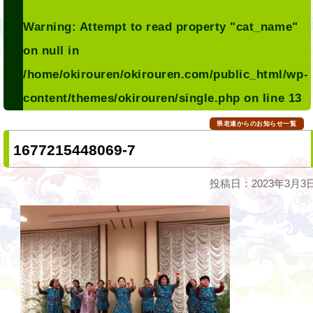
Warning
: Attempt to read property "cat_name"
on null in
/home/okirouren/okirouren.com/public_html/wp-
content/themes/okirouren/single.php
on line
13
県老連からのお知らせ一覧
1677215448069-7
投稿日：2023年3月3