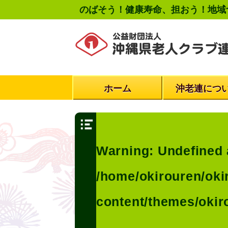
のばそう！健康寿命、担おう！地域
ホーム
沖老連につ
Warning
: Undefined 
/home/okirouren/oki
content/themes/okir