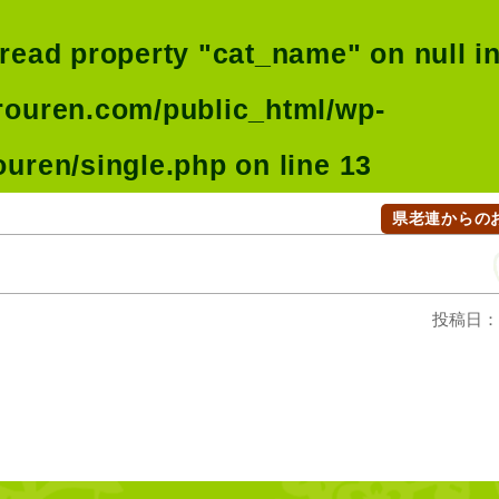
 read property "cat_name" on null i
rouren.com/public_html/wp-
ouren/single.php
on line
13
県老連からの
投稿日：2