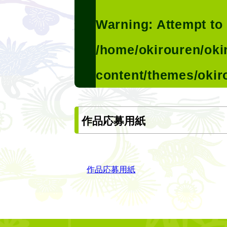
Warning
: Attempt to
/home/okirouren/oki
content/themes/okir
作品応募用紙
作品応募用紙