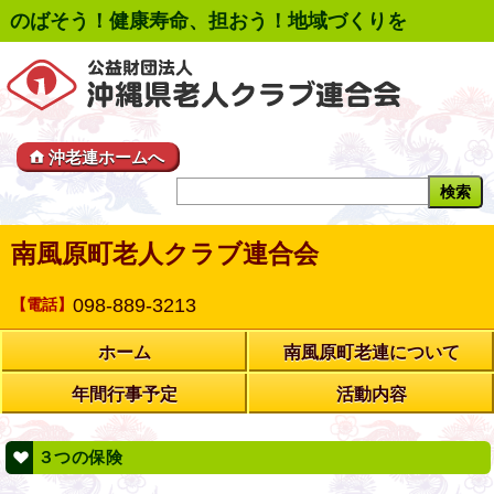
のばそう！健康寿命、担おう！地域づくりを
沖老連ホームへ
南風原町老人クラブ連合会
098-889-3213
【電話】
ホーム
南風原町老連について
年間行事予定
活動内容
３つの保険