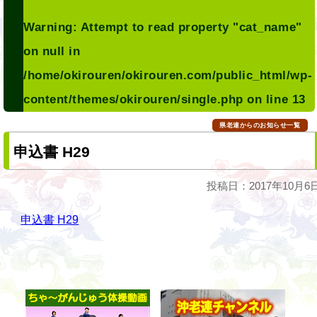
Warning
: Attempt to read property "cat_name"
on null in
/home/okirouren/okirouren.com/public_html/wp-
content/themes/okirouren/single.php
on line
13
県老連からのお知らせ一覧
申込書 H29
投稿日：2017年10月6
申込書 H29