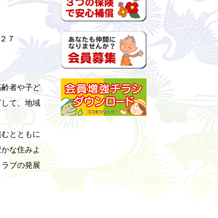
４２７
、
高齢者や子ど
ざして、地域
組むとともに
豊かな住みよ
クラブの発展
１