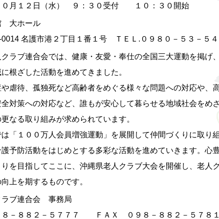
０月１２日（水） ９：３０受付 １０：３０開始
 大ホール
-0014 名護市港２丁目１番１号 ＴＥＬ.０９８０－５３－５
ラブ連合会では、健康・友愛・奉仕の全国三大運動を掲げ
ざした活動を進めてきました。
や虐待、孤独死など高齢者をめぐる様々な問題への対応や、
安全対策への対応など、誰もが安心して暮らせる地域社会をめ
の更なる取り組みが求められています。
は「１００万人会員増強運動」を展開して仲間づくりに取り
介護予防活動をはじめとする多彩な活動を進めていきます。心
くりを目指してここに、沖縄県老人クラブ大会を開催し、老人
の向上を期するものです。
ラブ連合会 事務局
８－８８２－５７７７ ＦＡＸ ０９８－８８２－５７８