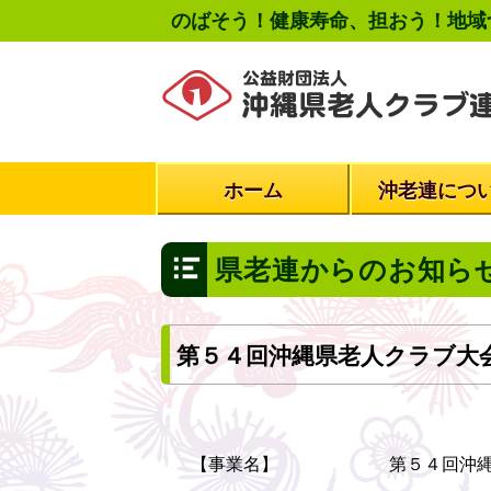
のばそう！健康寿命、担おう！地域
ホーム
沖老連につ
県老連からのお知ら
第５４回沖縄県老人クラブ大
【事業名】
第５４回沖縄