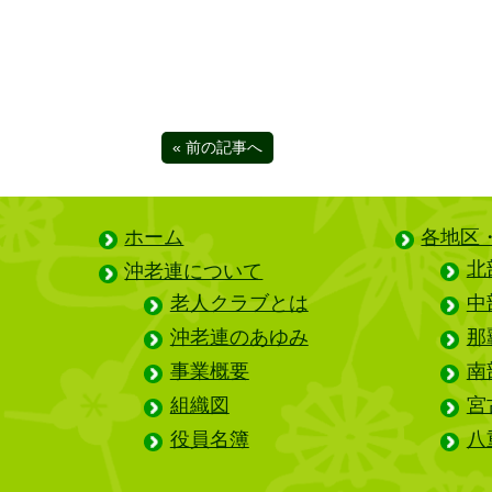
« 前の記事へ
ホーム
各地区
北
沖老連について
老人クラブとは
中
沖老連のあゆみ
那
事業概要
南
組織図
宮
役員名簿
八