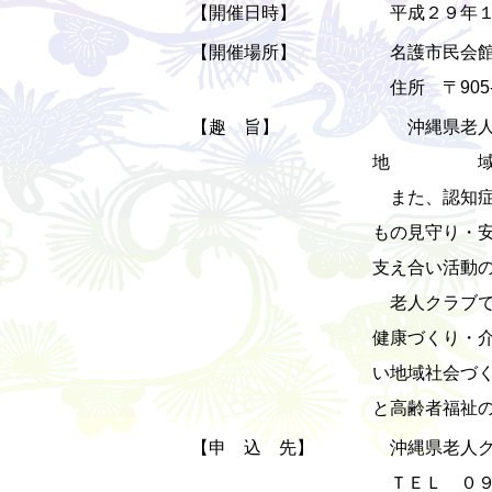
【開催日時】
平成２９年１
【開催場所】
名護市民会館
住所 〒905
【趣 旨】
沖縄県老人ク
地 域に根
また、認知症
もの見守り・
支え合い活動
老人クラブで
健康づくり・
い地域社会づ
と高齢者福祉
【申 込 先】
沖縄県老人ク
ＴＥＬ ０９