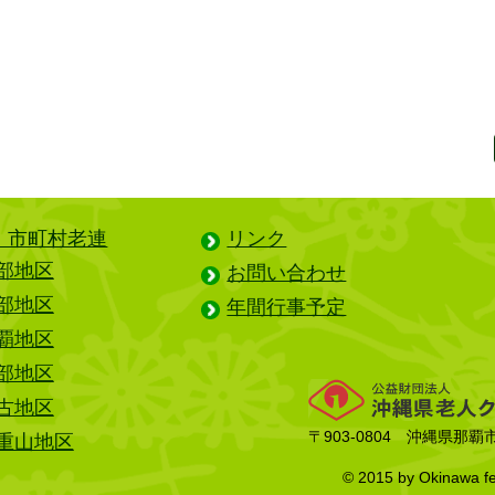
・市町村老連
リンク
部地区
お問い合わせ
部地区
年間行事予定
覇地区
部地区
古地区
〒903-0804 沖縄県那
重山地区
© 2015 by Okinawa fede