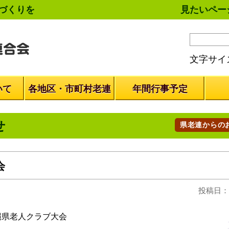
づくりを
見たいペー
文字サイ
いて
各地区・市町村老連
年間行事予定
せ
県老連からの
会
投稿日：2
県老人クラブ大会