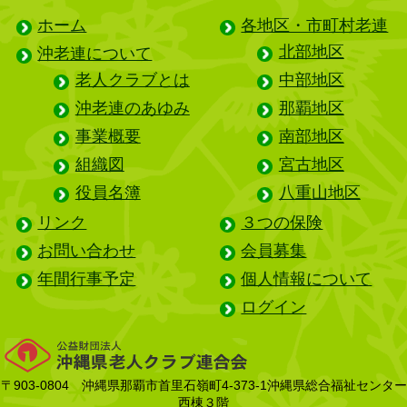
ホーム
各地区・市町村老連
北部地区
沖老連について
老人クラブとは
中部地区
沖老連のあゆみ
那覇地区
事業概要
南部地区
組織図
宮古地区
役員名簿
八重山地区
リンク
３つの保険
お問い合わせ
会員募集
年間行事予定
個人情報について
ログイン
〒903-0804 沖縄県那覇市首里石嶺町4-373-1沖縄県総合福祉センター
西棟３階