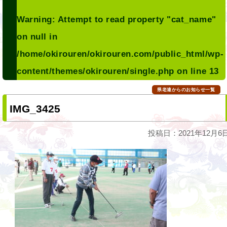
Warning
: Attempt to read property "cat_name"
on null in
/home/okirouren/okirouren.com/public_html/wp-
content/themes/okirouren/single.php
on line
13
県老連からのお知らせ一覧
IMG_3425
投稿日：2021年12月6