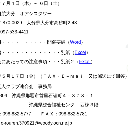
７月４日（木）～ ６日（土）
航大分 オアシスタワー
70-0029 大分県大分市高砂町2-48
97-533-4411
・・・・・・・・・・開催要綱（
Word
）
・・・・・・・・・・・・・別紙（
Excel
）
にあたっての注意事項・・・別紙２（
Excel
）
５月１７日（金）（ＦＡＸ・Ｅ－ｍａｉｌ又は郵送にて回答
人クラブ連合会 事務局
0804 沖縄県那覇市首里石嶺町４－３７３－１
県総合福祉センタ－ 西棟３階
8-882-5777 ＦＡＸ：098-882-5781
：
o-rouren.370921@woody.ocn.ne.jp