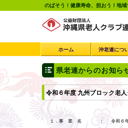
のばそう！健康寿命、担おう！地域
ホーム
沖老連につ
県老連からのお知ら
令和６年度 九州ブロック老
１．事 業 名
：
令和６年