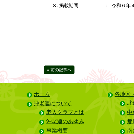
８. 掲載期間
：
令和６年
« 前の記事へ
ホーム
各地区
北
沖老連について
老人クラブとは
中
沖老連のあゆみ
那
事業概要
南