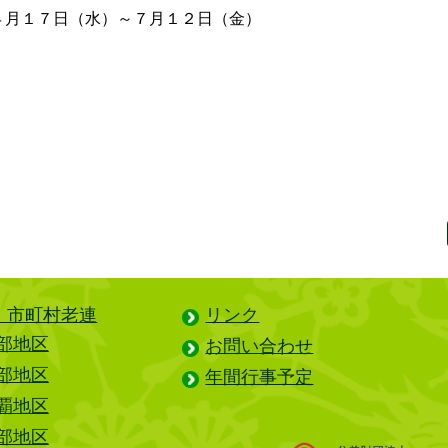
４月１７日（水）～７月１２日（金）
・市町村老連
リンク
部地区
お問い合わせ
部地区
年間行事予定
覇地区
部地区