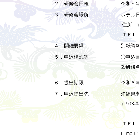
２．研修会日程
：
令和６年
３．研修会場所
：
ホテル日
住所 〒8
ＴＥＬ. 0
４．開催要綱
：
別紙資料
５．申込様式等
：
①申込書
②研修会
６．提出期限
：
令和６年
７．申込提出先
：
沖縄県老
〒903-
沖縄
ＴＥＬ：09
E-mail