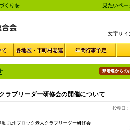
づくりを
見たいペー
文字サイ
いて
各地区・市町村老連
年間行事予定
せ
県老連からの
人クラブリーダー研修会の開催について
投稿日：2
度 九州ブロック老人クラブリーダー研修会