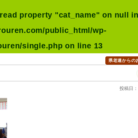
 read property "cat_name" on null i
rouren.com/public_html/wp-
ouren/single.php
on line
13
県老連からの
投稿日：2