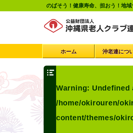
のばそう！健康寿命、担おう！地域
ホーム
沖老連につ
Warning
: Undefined 
/home/okirouren/oki
content/themes/okir