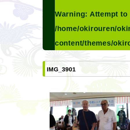
Warning
: Attempt to
/home/okirouren/oki
content/themes/okir
IMG_3901