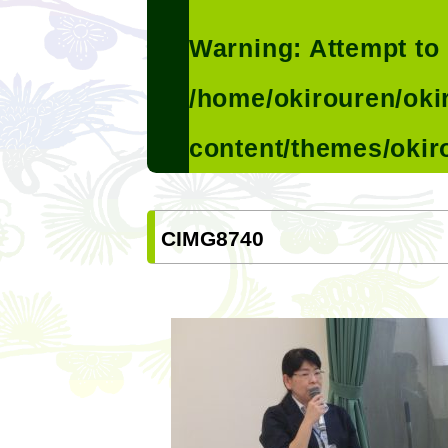
Warning
: Attempt to
/home/okirouren/oki
content/themes/okir
CIMG8740