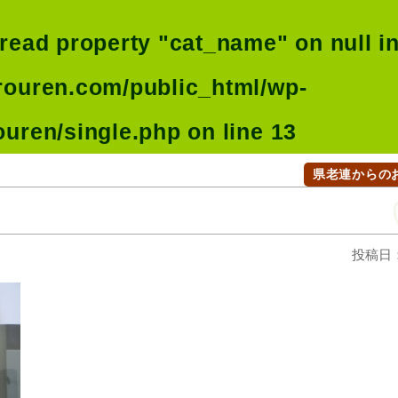
 read property "cat_name" on null i
rouren.com/public_html/wp-
ouren/single.php
on line
13
県老連からの
投稿日：