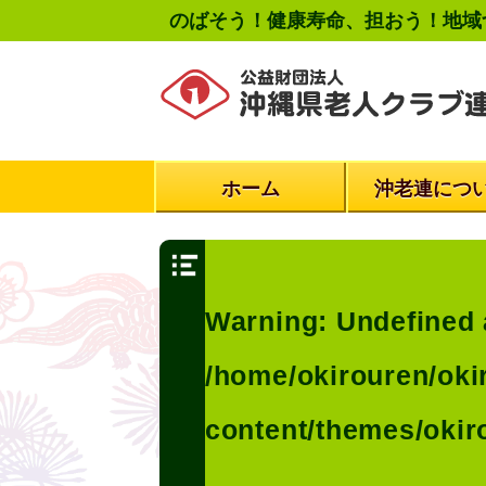
のばそう！健康寿命、担おう！地域
ホーム
沖老連につ
Warning
: Undefined 
/home/okirouren/oki
content/themes/okir