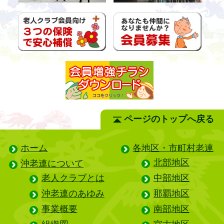
ページのトップへ戻る
ホーム
各地区・市町村老連
北部地区
沖老連について
老人クラブとは
中部地区
沖老連のあゆみ
那覇地区
事業概要
南部地区