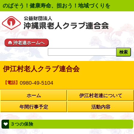
のばそう！健康寿命、担おう！地域づくりを
沖老連ホームへ
伊江村老人クラブ連合会
0980-49-5104
【電話】
ホーム
伊江村老連について
年間行事予定
活動内容
３つの保険