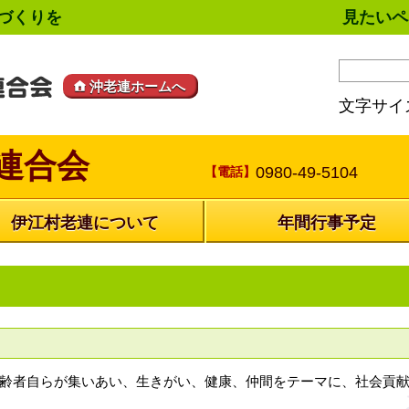
づくりを
見たいペ
沖老連ホームへ
文字サイ
連合会
0980-49-5104
【電話】
伊江村老連について
年間行事予定
齢者自らが集いあい、生きがい、健康、仲間をテーマに、社会貢献