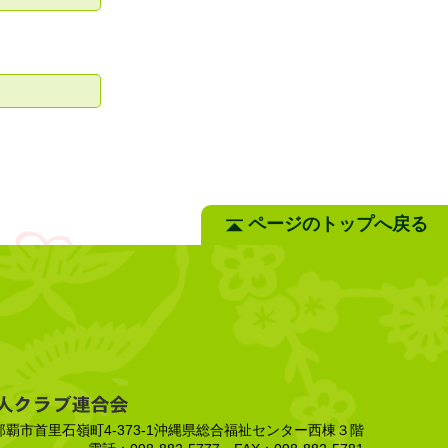
ページのトップへ戻る
縄県那覇市首里石嶺町4-373-1沖縄県総合福祉センター西棟３階