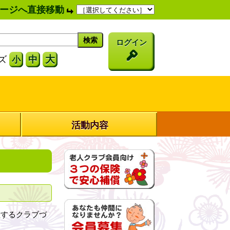
ージへ直接移動
ログイン
大
ズ
中
小
活動内容
するクラブづ