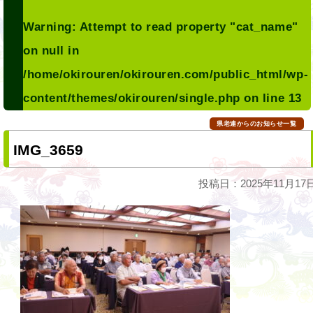
Warning
: Attempt to read property "cat_name"
on null in
/home/okirouren/okirouren.com/public_html/wp-
content/themes/okirouren/single.php
on line
13
県老連からのお知らせ一覧
IMG_3659
投稿日：2025年11月17