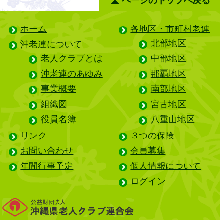
ページのトップへ戻る
ホーム
各地区・市町村老連
北部地区
沖老連について
老人クラブとは
中部地区
沖老連のあゆみ
那覇地区
事業概要
南部地区
組織図
宮古地区
役員名簿
八重山地区
リンク
３つの保険
お問い合わせ
会員募集
年間行事予定
個人情報について
ログイン