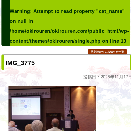
Warning
: Attempt to read property "cat_name"
on null in
/home/okirouren/okirouren.com/public_html/wp-
content/themes/okirouren/single.php
on line
13
県老連からのお知らせ一覧
IMG_3775
投稿日：2025年11月17