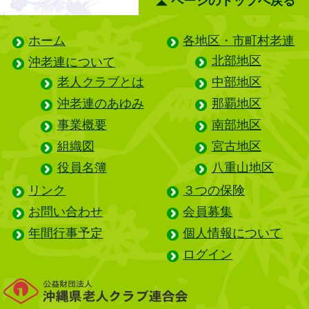
ページのトップへ戻る
ホーム
各地区・市町村老連
北部地区
沖老連について
老人クラブとは
中部地区
沖老連のあゆみ
那覇地区
事業概要
南部地区
組織図
宮古地区
役員名簿
八重山地区
リンク
３つの保険
お問い合わせ
会員募集
年間行事予定
個人情報について
ログイン