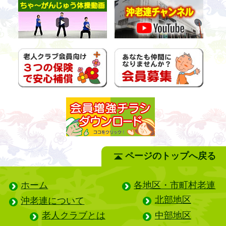
ページのトップへ戻る
ホーム
各地区・市町村老連
北部地区
沖老連について
老人クラブとは
中部地区