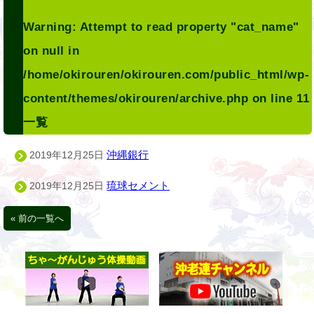
Warning
: Attempt to read property "cat_name"
on null in
/home/okirouren/okirouren.com/public_html/wp-
content/themes/okirouren/archive.php
on line
11
一覧
沖縄銀行
2019年12月25日
琉球セメント
2019年12月25日
« 前の一覧へ