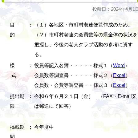
投稿日：2024年4月1
目
：
（１）各地区・市町村老連便覧作成のため。
的
（２）市町村老連の会員数等の県全体の状況を
把握し、今後の老人クラブ活動の参考に資す
る。
様
：
役員等記入名簿・・・・・様式１（
Word
）
式
会員数等調査書・・・・・様式２（
Excel
）
会員数・会費等調査書・・様式３（
Excel
）
提出期
：
令和６年６月２１日（金） （FAX・E-mail又
限
は郵送にて回答）
掲載期
：
今年度中
間