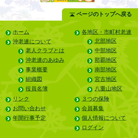
ページのトップへ戻る
ホーム
各地区・市町村老連
北部地区
沖老連について
老人クラブとは
中部地区
沖老連のあゆみ
那覇地区
事業概要
南部地区
組織図
宮古地区
役員名簿
八重山地区
リンク
３つの保険
お問い合わせ
会員募集
年間行事予定
個人情報について
ログイン